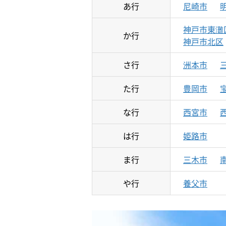
あ行
尼崎市
神戸市東灘
か行
神戸市北区
さ行
洲本市
た行
豊岡市
な行
西宮市
は行
姫路市
ま行
三木市
や行
養父市