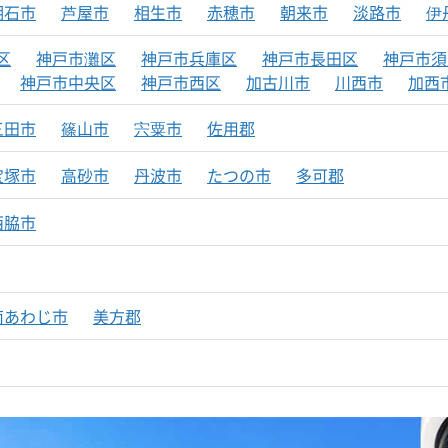
明石市
芦屋市
相生市
赤穂市
朝来市
淡路市
伊
区
神戸市灘区
神戸市兵庫区
神戸市長田区
神戸市須
神戸市中央区
神戸市西区
加古川市
川西市
加西
三田市
篠山市
宍粟市
佐用郡
宝塚市
高砂市
丹波市
たつの市
多可郡
西脇市
南あわじ市
美方郡