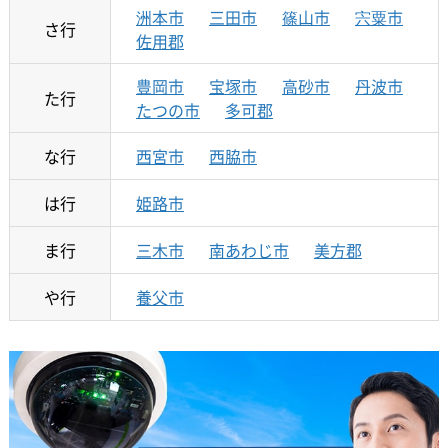
洲本市
三田市
篠山市
宍粟市
さ行
佐用郡
豊岡市
宝塚市
高砂市
丹波市
た行
たつの市
多可郡
な行
西宮市
西脇市
は行
姫路市
ま行
三木市
南あわじ市
美方郡
や行
養父市