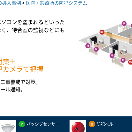
の導入事例
>
医院・診療所の防犯システム
パソコンを盗まれるといった
なく、待合室の監視などにも
対策＋
犯カメラで把握
、二重警戒で対策。
メール通知。
。
パッシブセンサー
防犯ベル