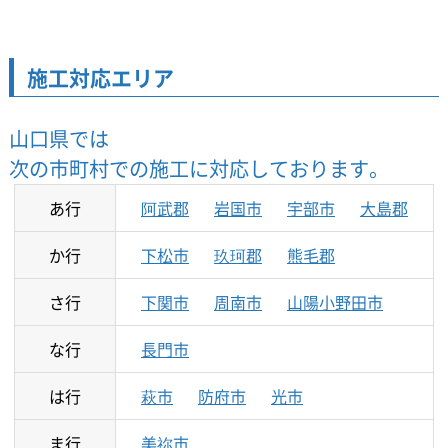
施工対応エリア
山口県では
次の市町村での施工に対応しております。
あ行
阿武郡
岩国市
宇部市
大島郡
か行
下松市
玖珂郡
熊毛郡
さ行
下関市
周南市
山陽小野田市
な行
長門市
は行
萩市
防府市
光市
ま行
美祢市