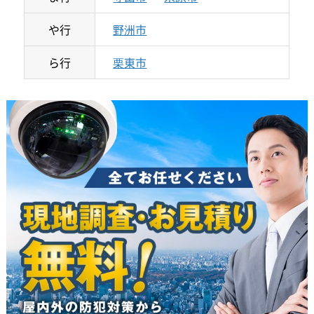
や行
野洲市
ら行
栗東市