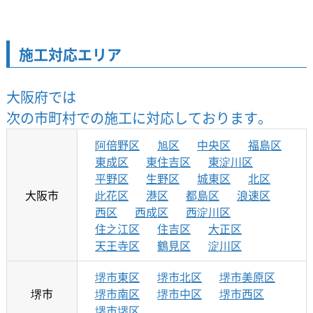
施工対応エリア
大阪府では
次の市町村での施工に対応しております。
阿倍野区
旭区
中央区
福島区
東成区
東住吉区
東淀川区
平野区
生野区
城東区
北区
大阪市
此花区
港区
都島区
浪速区
西区
西成区
西淀川区
住之江区
住吉区
大正区
天王寺区
鶴見区
淀川区
堺市東区
堺市北区
堺市美原区
堺市
堺市南区
堺市中区
堺市西区
堺市堺区