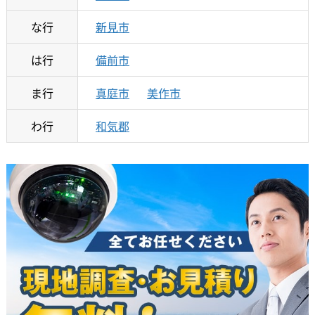
な行
新見市
は行
備前市
ま行
真庭市
美作市
わ行
和気郡