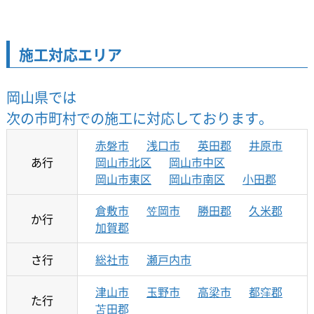
施工対応エリア
岡山県では
次の市町村での施工に対応しております。
赤磐市
浅口市
英田郡
井原市
あ行
岡山市北区
岡山市中区
岡山市東区
岡山市南区
小田郡
倉敷市
笠岡市
勝田郡
久米郡
か行
加賀郡
さ行
総社市
瀬戸内市
津山市
玉野市
高梁市
都窪郡
た行
苫田郡