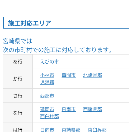
施工対応エリア
宮崎県では
次の市町村での施工に対応しております。
あ行
えびの市
小林市
串間市
北諸県郡
か行
児湯郡
さ行
西都市
延岡市
日南市
西諸県郡
な行
西臼杵郡
は行
日向市
東諸県郡
東臼杵郡