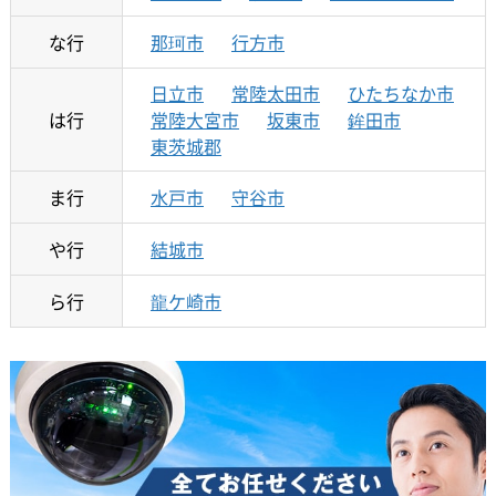
な行
那珂市
行方市
日立市
常陸太田市
ひたちなか市
は行
常陸大宮市
坂東市
鉾田市
東茨城郡
ま行
水戸市
守谷市
や行
結城市
ら行
龍ケ崎市