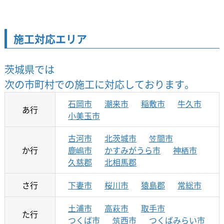
施工対応エリア
茨城県では
次の市町村での施工に対応しております。
石岡市
潮来市
稲敷市
牛久市
あ行
小美玉市
古河市
北茨城市
笠間市
か行
鹿嶋市
かすみがうら市
神栖市
久慈郡
北相馬郡
さ行
下妻市
桜川市
猿島郡
常総市
土浦市
高萩市
取手市
た行
つくば市
筑西市
つくばみらい市