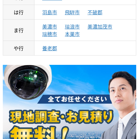
は行
羽島市
飛騨市
不破郡
美濃市
瑞浪市
美濃加茂市
ま行
瑞穂市
本巣市
や行
養老郡