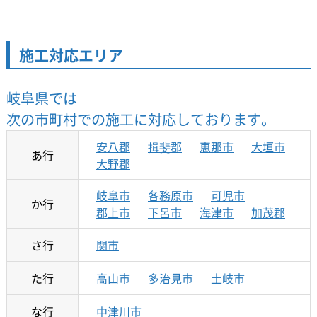
施工対応エリア
岐阜県では
次の市町村での施工に対応しております。
安八郡
揖斐郡
恵那市
大垣市
あ行
大野郡
岐阜市
各務原市
可児市
か行
郡上市
下呂市
海津市
加茂郡
さ行
関市
た行
高山市
多治見市
土岐市
な行
中津川市