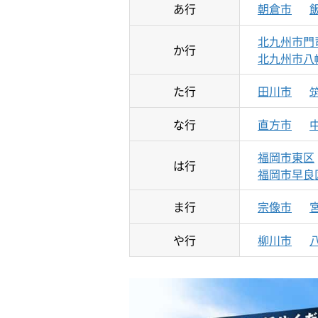
あ行
朝倉市
北九州市門
か行
北九州市八
た行
田川市
な行
直方市
福岡市東区
は行
福岡市早良
ま行
宗像市
や行
柳川市