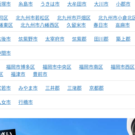
飯塚市
糸島市
うきは市
大牟田市
大川市
小郡市
司区
北九州市若松区
北九州市戸畑区
北九州市小倉北
幡東区
北九州市八幡西区
久留米市
春日市
嘉麻市
筑後市
筑紫野市
太宰府市
筑紫郡
田川郡
築上郡
中間市
福岡市博多区
福岡市中央区
福岡市南区
福岡市西区
区
福津市
豊前市
宮若市
みやま市
三井郡
三潴郡
京都郡
八女市
行橋市