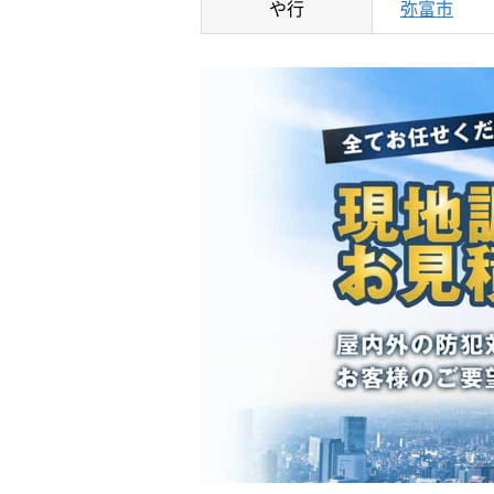
や行
弥富市