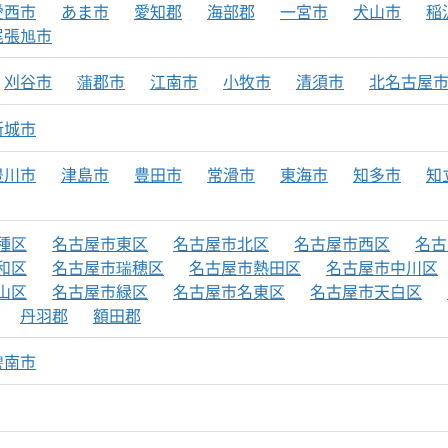
愛西市
あま市
愛知郡
海部郡
一宮市
犬山市
稲
尾張旭市
刈谷市
蒲郡市
江南市
小牧市
清須市
北名古屋
新城市
豊川市
津島市
豊田市
常滑市
東海市
知多市
知
種区
名古屋市東区
名古屋市北区
名古屋市西区
名古
和区
名古屋市瑞穂区
名古屋市熱田区
名古屋市中川区
山区
名古屋市緑区
名古屋市名東区
名古屋市天白区
丹羽郡
額田郡
碧南市