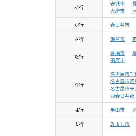
安城市
あ行
大府市
か行
春日井市
さ行
瀬戸市
豊橋市
た行
田原市
名古屋市千
名古屋市昭
な行
名古屋市守
西春日井郡
は行
半田市
ま行
みよし市